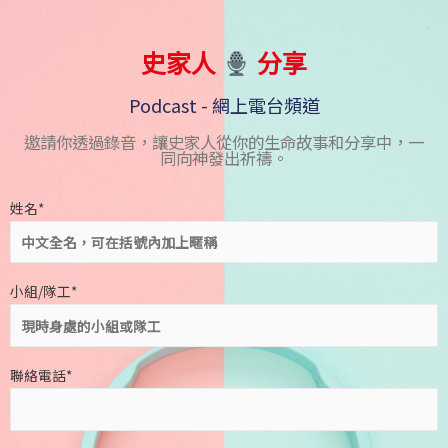
史家人
分享
Podcast - 網上電台頻道
邀請你透過錄音，讓史家人從你的生命故事和分享中，一
同向神發出祈禱。
姓名*
小組/隊工*
聯絡電話*